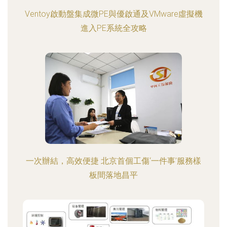
Ventoy啟動盤集成微PE與優啟通及VMware虛擬機
進入PE系統全攻略
一次辦結，高效便捷 北京首個工傷‘一件事’服務樣
板間落地昌平