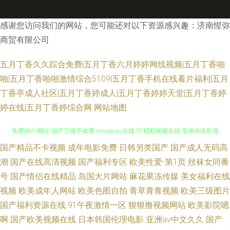
感谢您访问我们的网站，您可能还对以下资源感兴趣：济南惺弥
商贸有限公司
五月丁香久久踪合免费|五月丁香六月婷婷网线视频|五月丁香啪
啪|五月丁香啪啪激情综合5109|五月丁香手机在线看片福利|五月
丁香亭成人社区|五月丁香婷成人|五月丁香婷婷天堂|五月丁香婷
婷在线|五月丁香婷综合网
网站地图
国产精品不卡视频
成年电影免费
日韩另类国产
国产成人无码高
欧美性爱久久 亚洲老湿机福利网站 www日在线97 91看片网站 午夜不伦鲁鲁
潮
国产在线高清视频
国产福利专区
欧美性爱-第1页
丝袜女同番
免费的AV网址 国产三级不收费 wwwavav在线 97精彩视频在线 亚洲依依影视
号
国产情侣在线精品
岛国大片网站
麻花果冻传媒
美女福利在线
视频
欧美成年人网站
欧美色图自拍
青草青青视频
欧美三级图片
综合 日韩一节A片 免费97在线 殴美日韩A片 黄色AV专区 韩国日本一区二区
国产福利资源在线
91午夜激情一区
狠狠撸视频网站
欧美影院嗯
啊
国产欧美视频在线
日本韩国伦理电影
亚洲av中文久久
国产
成人在线论坛 韩国福利片2025 激情人妻系列 福利夫妻影院 97色色日韩无码