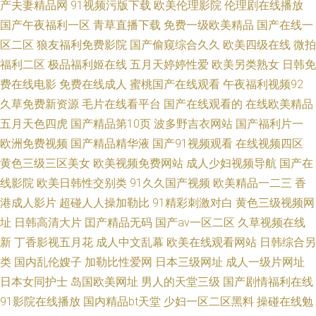
产夫妻精品网
91视频污版下载
欧美伦理影院
伦理剧在线播放
国产午夜福利一区
青草直播下载
免费一级欧美精品
国产在线一
观看 影音先锋色妹妹 97超碰探花 97亚洲综合视频 99视频导航 91视频链接
区二区
狼友福利免费影院
国产偷窥综合久久
欧美四级在线
微拍
福利二区
极品福利姬在线
五月天婷婷性爱
欧美另类熟女
日韩免
网站 91福利视频网站导航 中文字幕一级A片高清 亚洲专区欧美 影音先锋国
费在线电影
免费在线成人
蜜桃国产在线观看
午夜福利视频92
产资源 福利120视频 国产97网站 超碰97在线资源站 99福利导航视频 av福利
久草免费新资源
毛片在线看平台
国产在线观看的
在线欧美精品
五月天色四虎
国产精品第10页
波多野吉衣网站
国产福利片一
网址导航 97视频播放 淫色亚洲天堂 亚洲五月天偷拍 综合麻豆五月天 影音先
欧洲免费视频
国产精品精华液
国产91视频观看
在线视频四区
黄色三级三区美女
欧美视频免费网站
成人少妇视频导航
国产在
锋亚洲色 91完整版资源链接 亚洲老女人色 天天撸综合网 五月天精品自拍 婷
线影院
欧美日韩性交别类
91久久国产视频
欧美精品一二三
香
港成人影片
超碰人人操加勒比
91精彩刺激对白
黄色三级视频网
婷一二三四区 老湿机com 成人免费A网站 草莓视频免费在线观看 超碰在线观
址
日韩高清大片
囯产精品无码
国产aⅴ一区二区
久草视频在线
新
丁香影视五月花
成人中文乱幕
欧美在线观看网站
日韩综合另
看资源97 成人AV首页 97色色综合 97在线精品视屏 97日韩无码视频 97资源
类
国内乱伦嫂子
加勒比性爱网
日本三级网址
成人一级片网址
素人中文 97正在播放 91午夜福利做爱视频 91福利成人抖音 在线观看三级A
日本女同护士
岛国欧美网址
男人的天堂三级
国产剧情福利在线
91影院在线播放
国内精品bt天堂
少妇一区二区黑料
操碰在线勉
片 一级A级一好屌 97免费观看 91福利共享 中文字幕91视频 亚洲伊人传媒