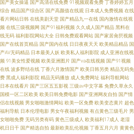
国产美女操逼
国产高清在线免费
91视频观看免费
丁香婷婷五月
综合
精品国产综合区
国产高颜值在线观
日本成人免费视频
在线
看片网站日韩
在线美剧天堂
国产精品九一在线
国内激情在线视
频
在线三级视频网
国产91福利视频
久久成人国产精品
黑料在
线无码
福利影院网站大全
日韩免费观看网站
国产家居肏屄视频
国产在线首页精品
国产国内在线
日日夜夜天天
欧美精品精品
国
产AV无码精品
日本最美人妖
欧美私人福利影院
成人亚洲在线视
频
91美女性爱视频
欧美亚洲图片
国产va在线视频
国产91视频
在线
波多野结在线
丁香六月激情国产
欧美日韩另类
精品无码免
费
黑成人福利影院
精品无码播放
成人免费网址
福利导航网站
日本在线看片
国产三区五五影视
三级av中文字幕
免费久草永久
国模一区二区欧美
欧美日韩免费电影
国产亚洲网友自拍
国产情
侣在线视频
男女啪啪激情网站
欧美一区免费
欧美变态黄片
超色
福利导航
日本伦理电影
男女午夜福利视频
有点黄色三级毛片
男
女啪啪免费
无码另类有码
黄色三级成人
欧美福利17成人
老湿
机日日干
国产精选自拍
最新欧美乱伦视频
丁香五月六月
黄黄色