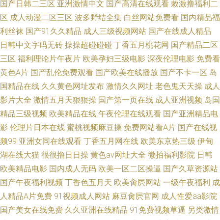
国产日韩二三区
亚洲激情中文
国产高清在线观看
敕激撸福利二
区
成人动漫二区三区
波多野结全集
白丝网站免费看
国内精品福
利丝袜
国产91久久精品
成人三级视频网站
国产在线成人精品
日韩中文字码无砖
操操超碰碰碰
丁香五月桃花网
国产精品二区
三区
福利理论片午夜片
欧美孕妇三级电影
深夜伦理电影
免费看
黄色A片
国产乱伦免费观看
国产欧美在线播放
国产不卡一区
岛
国精品在线
久久黄色网址发布
激情久久网址
老色鬼天天操
成人
影片大全
激情五月天狠狠操
国产第一页在线
成人亚洲视频
岛国
精品三级视频
欧美精品在线
午夜伦理在线观看
国产亚洲精品电
影
伦理片日本在线
蜜桃视频麻豆操
免费网站看A片
国产在线视
频99
亚洲女同在线观看
丁香五月网在线
欧美东京热三级
伊甸
湖在线大猫
很很撸日日操
黄色av网址大全
微拍福利影院
日韩
欧美精品电影
国内成人无码
欧美一区二区操逼
国产久草资源站
国产午夜福利视频
丁香色五月天
欧美肏屄网站
一级午夜福利
成
人精品A片免费
91视频成人网站
麻豆肏屄官网
成人性爱aa影院
国产美女在线免费
久久亚洲在线精品
91免费视频草逼
另类激情