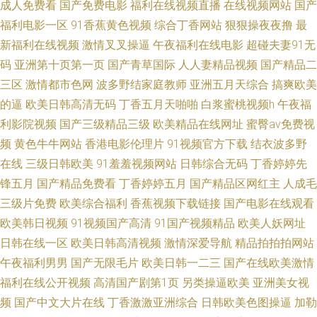
成人免费看
国产免费电影
福利在线视频直播
在线视频网站
国产
福利电影一区
91香蕉黄色视频
综合丁香网站
狠狠操夜夜撸
最
91探花你懂得 国产第一无限资源 AV老司机福利导航 91在线观看视频 三级影
新福利在线视频
激情叉叉操逼
午夜福利在线电影
超碰夫妻91无
码
亚洲第十页第一页
国产青草国际
人人妻精品视频
国产精品二
片A级片 六月天堂天天 欧美天天肏屄 精品女同性恋一区二区 福利视频在线
三区
激情都市色网
波多野结家庭教师
亚洲五月天综合
搞爽欧美
导航综合 wwwav爱爱com 97超碰在线观看视屏 91桃色欧美 成人福利社剧场
的逼
欧美日韩高清无码
丁香五月天啪啪
白浆蜜桃视频h
午夜福
利影院视频
国产三级精品三级
欧美精品在线网址
蜜臀av免费视
AA级欧美性爱视频 91海角社区视频 神马福利18 日本97色色 久久香港国产
频
黄色牛牛网站
香港电影伦理片
91视频官方下载
结衣波多野
在线
三级日韩欧美
91羞羞视频网站
日韩综合无码
丁香婷婷先
成人AV网站导航 97视频免费 制服丝袜中文字幕一区 制服诱惑深爱网 亚洲久
锋五月
国产精品免费看
丁香婷婷五月
国产精品区网红主
人成毛
三级片免费
欧美综合福利
香蕉视频下载链接
国产电影在线观看
久影视 日本不卡在线 国产情侣自拍香蕉AV 97理论在线视频电影 91九色
欧美韩日视频
91视频国产高清
91国产视频精品
欧美人妖网址
POnY熟妇 97A片在线观看播放 影音资源欧美性爱 丝袜主播国产足交91 美女
日韩在线一区
欧美日韩高清视频
激情深爱导航
精品拍拍拍网站
午夜福利男男
国产无限毛片
欧美日韩一二三
国产在线欧美激情
色色影院91蝌蚪 国产一线二线av 99AV超碰 97A片免费视频 中文字幕一级A
福利在线公开视频
高清国产剧第1页
另类操逼欧美
亚洲美女视
频
国产中文大片在线
丁香激激亚洲综合
日韩欧美色图操逼
加勒
片高清 亚洲成人另类AV在线 色色97影院 三级黄色毛片网站 狼人色国产视频