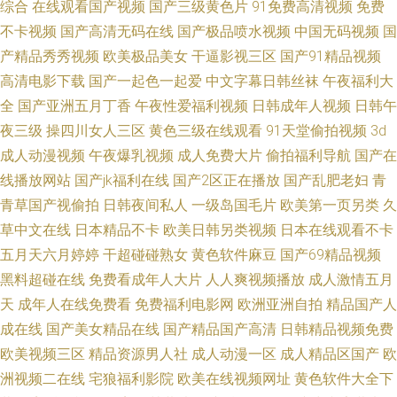
综合
在线观看国产视频
国产三级黄色片
91免费高清视频
免费
不卡视频
国产高清无码在线
国产极品喷水视频
中国无码视频
国
产精品秀秀视频
欧美极品美女
干逼影视三区
国产91精品视频
高清电影下载
国产一起色一起爱
中文字幕日韩丝袜
午夜福利大
全
国产亚洲五月丁香
午夜性爱福利视频
日韩成年人视频
日韩午
夜三级
操四川女人三区
黄色三级在线观看
91天堂偷拍视频
3d
成人动漫视频
午夜爆乳视频
成人免费大片
偷拍福利导航
国产在
线播放网站
国产jk福利在线
国产2区正在播放
国产乱肥老妇
青
青草国产视偷拍
日韩夜间私人
一级岛国毛片
欧美第一页另类
久
草中文在线
日本精品不卡
欧美日韩另类视频
日本在线观看不卡
五月天六月婷婷
干超碰碰熟女
黄色软件麻豆
国产69精品视频
黑料超碰在线
免费看成年人大片
人人爽视频播放
成人激情五月
天
成年人在线免费看
免费福利电影网
欧洲亚洲自拍
精品国产人
成在线
国产美女精品在线
国产精品国产高清
日韩精品视频免费
欧美视频三区
精品资源男人社
成人动漫一区
成人精品区国产
欧
洲视频二在线
宅狼福利影院
欧美在线视频网址
黄色软件大全下