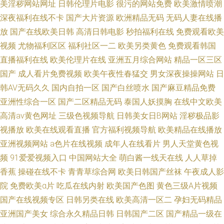
美淫秽网站网址
日韩伦理片电影
很污的网站免费
欧美激情喷潮
深夜福利在线不卡
国产大片资源
欧洲精品无码
无码人妻在线播
放
国产在线欧美日韩
高清日韩电影
秒拍福利在线
免费观看欧美
视频
尤物福利区区
福利社区一二
欧美另类黄色
免费观看韩国
直播福利在线
欧美伦理片在线
亚洲五月综合网站
精品一区三区
国产
成人看片免费视频
欧美午夜性春猛交
男女深夜操操网站
日
韩AV无码久久
国内自拍一区
国产白丝喷水
国产麻豆精品免费
亚洲性综合一区
国产二区精品无码
泰国人妖摸胸
在线中文欧美
高清av黄色网址
三级色视频导航
日韩美女日B网站
淫秽极品影
视播放
欧美在线观看直播
官方福利视频导航
欧美精品在线播放
亚洲视频网站
a色片在线视频
成年人在线看片
男人天堂黄色视
频
91爱爱视频入口
中国网站大全
萌白酱一线天在线
人人草掉
香蕉
操碰在线不卡
青青草综合网
欧美日韩国产丝袜
午夜成人影
院
免费欧美α片
吃瓜在线内射
欧美国产色图
黄色三级A片视频
国产在线视频专区
日韩另类在线
欧美高清一区二
孕妇无码精品
亚洲国产美女
综合永久精品日韩
日韩国产二区
国产精品一级在