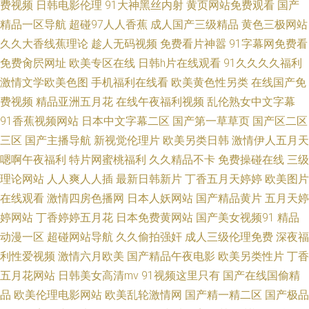
费视频
日韩电影伦理
91大神黑丝内射
黄页网站免费观看
国产
精品一区导航
超碰97人人香蕉
成人国产三级精品
黄色三极网站
影音先锋啪啪资源 91社在线观看 最新日韩黄色网址 伪娘激情五月 天天肏天
久久大香线蕉理论
趁人无码视频
免费看片神嚣
91字幕网免费看
免费肏屄网址
欧美专区在线
日韩h片在线观看
91久久久久福利
天撸 岛国AV成人电影 精品在线51 久草福利资源 欧美bb性开放 免费1234成
激情文学欧美色图
手机福利在线看
欧美黄色性另类
在线国产免
费视频
精品亚洲五月花
在线午夜福利视频
乱伦熟女中文字幕
人影片 免费福利视频网 蜜桃av撸一撸 欧美黄色电影A 日韩在线视频97 香蕉
91香蕉视频网站
日本中文字幕二区
国产第一草草页
国产区二区
视频网站在线观看 在线日本有码中 尤物av导航 亚洲偷拍av 午夜剧场A片亚
三区
国产主播导航
新视觉伦理片
欧美另类日韩
激情伊人五月天
嗯啊午夜福利
特片网蜜桃福利
久久精品不卡
免费操碰在线
三级
洲 午夜福利粉嫩嫩 亚洲1级视频 亚洲性爱影院 91国产在线精品诱惑 97人妻
理论网站
人人爽人人插
最新日韩新片
丁香五月天婷婷
欧美图片
在线观看
激情四房色播网
日本人妖网站
国产精品黄片
五月天婷
精品在线视频 AV在线网站播放大全 a片免费收看30分 超碰九七资源总站 91
婷网站
丁香婷婷五月花
日本免费黄网站
国产美女视频91
精品
动漫一区
超碰网站导航
久久偷拍强奸
成人三级伦理免费
深夜福
久久国产视频 最新国产野外黄色视频 97免费在线国产 97在线亚洲视频 AV黄
利性爱视频
激情六月欧美
国产精品午夜电影
欧美另类性片
丁香
色影院 丁香五月破处啪啪 国产毛片精品www 久久国产精久久精产国 欧美日
五月花网站
日韩美女高清mv
91视频这里只有
国产在线国偷精
品
欧美伦理电影网站
欧美乱轮激情网
国产精一精二区
国产极品
韩综合另类久久 无码福利导航 一本道成人色 97色色播放电影 AV资源官网 成