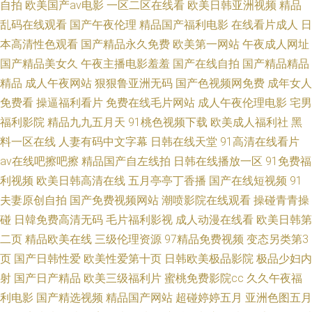
自拍
欧美国产aⅴ电影
一区二区在线看
欧美日韩亚洲视频
精品
乱码在线观看
国产午夜伦理
精品国产福利电影
在线看片成人
日
人看a片无码 国产黑人精品 国产淫乱视频 老湿机你懂得 欧美综合18 亚洲AV
本高清性色观看
国产精品永久免费
欧美第一网站
午夜成人网址
国产精品美女久
午夜主播电影羞羞
国产在线自拍
国产精品精品
性爱传媒 www尤物com 变态另类一区91视频 超碰97人妻资源总站 国产传媒
精品
成人午夜网站
狠狠鲁亚洲无码
国产色视频网免费
成年女人
免费看
操逼福利看片
免费在线毛片网站
成人午夜伦理电影
宅男
不卡 国产果冻一区二区三区 后入一线天少妇 欧美日韩视频黄色 亚洲黑丝后
福利影院
精品九九五月天
91桃色视频下载
欧美成人福利社
黑
入白浆喷水 91大香蕉伊人 91视频论坛 欧美亚洲TV在线视频 日韩成人AV电
料一区在线
人妻有码中文字幕
日韩在线天堂
91高清在线看片
av在线吧擦吧擦
精品国产自左线拍
日韩在线播放一区
91免费福
影 久久97干影院 午夜精品少妇视频 中文字幕色色网 97免费视频在线看 av在
利视频
欧美日韩高清在线
五月亭亭丁香播
国产在线短视频
91
夫妻原创自拍
国产免费视频网站
潮喷影院在线观看
操碰青青操
线播放网址 成人自拍牛牛视频 福利社午夜剧场成人区 黄色视频一本 免费香
碰
日韓免费高清无码
毛片福利影视
成人动漫在线看
欧美日韩第
二页
精品欧美在线
三级伦理资源
97精品免费视频
变态另类第3
蕉AV电影 无码最新网址 中文AV之家 97在线碰超 欧美不卡交配视频 三级网
页
国产日韩性爱
欧美性爱第十页
日韩欧美极品影院
极品少妇内
射
国产日产精品
欧美三级福利片
蜜桃免费影院cc
久久午夜福
址在线视频 亚洲成人另类AV在线 超碰在线97资源网 久久成年影院 日韩经典
利电影
国产精选视频
精品国产网站
超碰婷婷五月
亚洲色图五月
成人三级网站 亚洲免费TV www亚洲yy 久草99视频 久草福利资源 日韩AV社