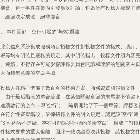
標機會。這一事件在業內引發廣泛討論，也為所有投標人敲響了
鐘：細節決定成敗，絕非虛言。
、 事件回顧：空行引發的“無效”風波
該北京信息系統集成服務項目招標文件對投標文件的格式、裝訂
簽署等均有明確且嚴格的規定。其中明確指出，投標文件須內容
整、連續，不得存在可能影響評標委員會閱讀和理解的無關空白
或大面積無意義的空白區域。
某投標人在精心準備了數百頁的技術方案、商務資質和報價文件
后，由于最后階段的整合疏漏，在某個關鍵章節的末尾處不慎留
了連續數行的空白（即“空行”），隨后開始了下一個章節。評標委
會在符合性審查階段，依據招標文件的明文規定，認定該“空行”屬
于“文件內容不連續、存在可能誤導評標的多余空白”，構成了對招
文件格式要求的重大偏離，因此一致決議否決其投標，該投標文