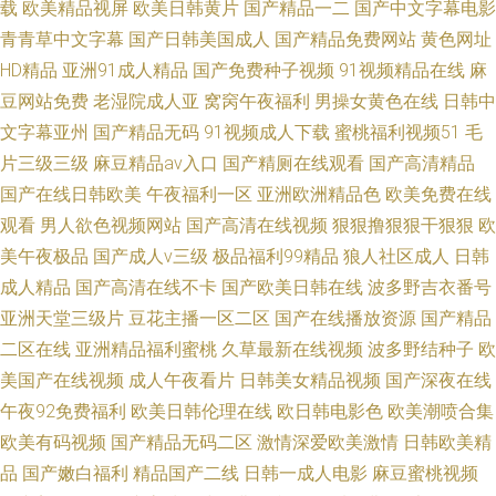
载
欧美精品视屏
欧美日韩黄片
国产精品一二
国产中文字幕电影
青青草中文字幕
国产日韩美国成人
国产精品免费网站
黄色网址
HD精品
亚洲91成人精品
国产免费种子视频
91视频精品在线
麻
豆网站免费
老湿院成人亚
窝窉午夜福利
男操女黄色在线
日韩中
文字幕亚州
国产精品无码
91视频成人下载
蜜桃福利视频51
毛
片三级三级
麻豆精品av入口
国产精厕在线观看
国产高清精品
国产在线日韩欧美
午夜福利一区
亚洲欧洲精品色
欧美免费在线
观看
男人欲色视频网站
国产高清在线视频
狠狠撸狠狠干狠狠
欧
美午夜极品
国产成人v三级
极品福利99精品
狼人社区成人
日韩
成人精品
国产高清在线不卡
国产欧美日韩在线
波多野吉衣番号
亚洲天堂三级片
豆花主播一区二区
国产在线播放资源
国产精品
二区在线
亚洲精品福利蜜桃
久草最新在线视频
波多野结种子
欧
美国产在线视频
成人午夜看片
日韩美女精品视频
国产深夜在线
午夜92免费福利
欧美日韩伦理在线
欧日韩电影色
欧美潮喷合集
欧美有码视频
国产精品无码二区
激情深爱欧美激情
日韩欧美精
品
国产嫩白福利
精品国产二线
日韩一成人电影
麻豆蜜桃视频