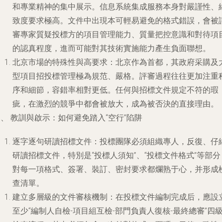
和專業精神的集中展示。信息系統集成服務本身對嚴謹性、
致度要求極高。文件中出現本可輕易避免的格式錯誤，會被
審專家質疑投標方的項目管理能力、質量把控意識和對待項
的認真程度，進而可能對其技術實施能力產生負面聯想。
北京市場的特殊性與高要求
：北京作為首都，其政府采購及
型項目招投標管理極為規范、嚴格。評審過程往往更加注重
序和細節，容錯率相對更低。任何與招標文件規定不符的瑕
疵，在激烈的競爭中都會被放大，成為被否決的直接理由。
、 教訓與啟示：如何避免踏入“空行”陷阱
逐字逐句研讀招標文件
：投標團隊必須組織專人，反復、仔
研讀招標文件，特別是“投標人須知”、“投標文件格式”等部分
對每一項格式、簽署、裝訂、密封要求都爛熟于心，并形成
查清單。
建立多層級的文件審核機制
：在投標文件編制完成后，應設
至少“編制人自檢-項目組互檢-部門負責人復核-最終總審”四