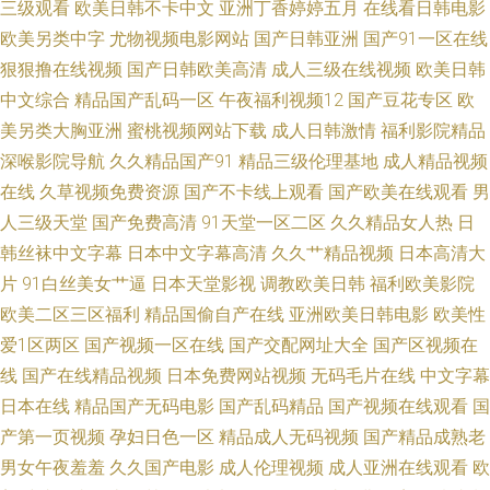
三级观看
欧美日韩不卡中文
亚洲丁香婷婷五月
在线看日韩电影
欧美另类中字
尤物视频电影网站
国产日韩亚洲
国产91一区在线
狠狠撸在线视频
国产日韩欧美高清
成人三级在线视频
欧美日韩
中文综合
精品国产乱码一区
午夜福利视频12
国产豆花专区
欧
美另类大胸亚洲
蜜桃视频网站下载
成人日韩激情
福利影院精品
深喉影院导航
久久精品国产91
精品三级伦理基地
成人精品视频
在线
久草视频免费资源
国产不卡线上观看
国产欧美在线观看
男
人三级天堂
国产免费高清
91天堂一区二区
久久精品女人热
日
韩丝袜中文字幕
日本中文字幕高清
久久艹精品视频
日本高清大
片
91白丝美女艹逼
日本天堂影视
调教欧美日韩
福利欧美影院
欧美二区三区福利
精品国偷自产在线
亚洲欧美日韩电影
欧美性
爱1区两区
国产视频一区在线
国产交配网址大全
国产区视频在
线
国产在线精品视频
日本免费网站视频
无码毛片在线
中文字幕
日本在线
精品国产无码电影
国产乱码精品
国产视频在线观看
国
产第一页视频
孕妇日色一区
精品成人无码视频
国产精品成熟老
男女午夜羞羞
久久国产电影
成人伦理视频
成人亚洲在线观看
欧