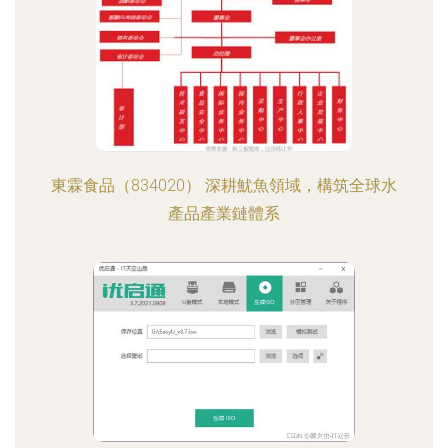
東霖食品（834020） 深耕魷魚領域，構筑全球水
產品產業鏈體系