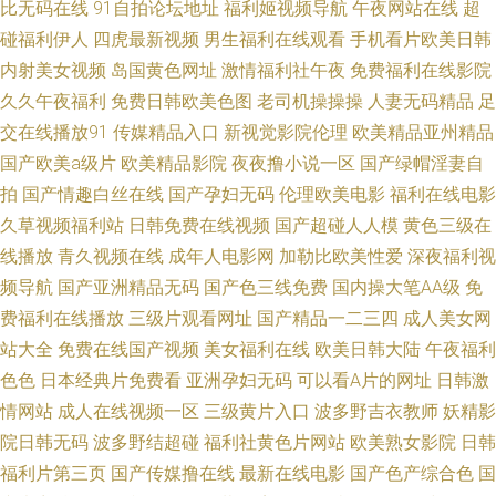
比无码在线
91自拍论坛地址
福利姬视频导航
午夜网站在线
超
碰福利伊人
四虎最新视频
男生福利在线观看
手机看片欧美日韩
激情福利舞夜 岛国AV网址 韩日午夜成人视频 成人视频免费看91 97资源站诱
内射美女视频
岛国黄色网址
激情福利社午夜
免费福利在线影院
久久午夜福利
免费日韩欧美色图
老司机操操操
人妻无码精品
足
惑 91大神九色 性爱少妇69香蕉 婷婷五月天堂 男女做暖暖成人欧美 国产精品
交在线播放91
传媒精品入口
新视觉影院伦理
欧美精品亚州精品
夫妻露脸 超清91丝袜在线 东京热福利导航 www狠狠爽com 97无码人妻免费
国产欧美a级片
欧美精品影院
夜夜撸小说一区
国产绿帽淫妻自
拍
国产情趣白丝在线
国产孕妇无码
伦理欧美电影
福利在线电影
91超碰狠狠 91看片福利 影院在线a片 伊人精品大香蕉 亚洲97免费视频 四虎
久草视频福利站
日韩免费在线视频
国产超碰人人模
黄色三级在
线播放
青久视频在线
成年人电影网
加勒比欧美性爱
深夜福利视
影院8848 欧美少妇肏屄 黄色av导航 国产浮力屁屁一区二区 传媒在线观看免
频导航
国产亚洲精品无码
国产色三线免费
国内操大笔AA级
免
费福利在线播放
三级片观看网址
国产精品一二三四
成人美女网
费入口 变态另类一区91视频 97在线超碰免费 91三级网站 影音先锋狼友网
站大全
免费在线国产视频
美女福利在线
欧美日韩大陆
午夜福利
色色
日本经典片免费看
亚洲孕妇无码
可以看A片的网址
日韩激
亚洲淫秽影院 午夜成人在线不卡 午夜av色影院 性爱AV亚洲 丝袜亚洲专区 三
情网站
成人在线视频一区
三级黄片入口
波多野吉衣教师
妖精影
级影片A级片 精品女同一区二区在线 加勒比av一本道 超碰激情97 97五区视
院日韩无码
波多野结超碰
福利社黄色片网站
欧美熟女影院
日韩
福利片第三页
国产传媒撸在线
最新在线电影
国产色产综合色
国
频 97免费色色 69福利导航 波多野衣五级片 97资源在线观6 91三级网站在线