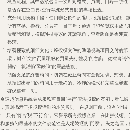
檢查流程。其中必須包含一次針對格式、頁碼、目錄一致性
是否存在空白頁/空行等純形式要點的專項檢查。
充分利用技術手段
：使用辦公軟件的“顯示段落標記”功能，
所有空格、換行、分頁符一目了然；通過打印預覽或生成PD
后整體瀏覽，模擬評標專家的閱讀視角，查看版面是否連貫
整潔。
培養極致的細節文化
：將投標文件的準備視為項目交付的第
環，樹立“文件質量即服務質量先行體現”的意識。從標書制
開始，就灌輸“零缺陷”的嚴謹態度。
預留充足的終審時間
：切勿在截止時間前倉促定稿、封裝。
須預留出專門的時間用于最終的、冷靜的格式和完整性審查
確保萬無一失。
北京這起信息系統集成服務項目因“空行”否決投標的案例，看似嚴
苛，實則揭示了招投標活動的本質規則：在規則面前，沒有“小錯
”，只有“符合”與“不符合”。它警示所有投標企業，在比拼技術、
格和服務的最基本的文件規范性是入場競逐的“門票”。失之毫厘，