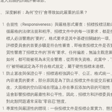
未進入后續的詳細評審環節。
、 深度解析：為何“空行”會導致如此嚴重的后果？
合規性（Responsiveness）與嚴格形式審查
：招標投標活動
循嚴格的法律法規和程序。招標文件中的每一項要求，都是
標人必須響應的“要約”。格式要求是其中基礎但關鍵的一環
評標委員會的首要步驟是符合性審查，即檢查投標文件是否
質性響應了招標文件的“所有”要求。任何偏差，無論主觀意
如何，都可能被視為未完全響應，從而喪失資格。此案中，“
行”被明確認定為不符合格式規定，屬于硬性指標未達標。
防止篡改與保證公平
：招標過程強調公平、公正。格式統一
內容連貫的要求，部分原因是為了防止投標文件在提交后被
改。大面積的空白區域在理論上存在事后添加內容的可能性
這會影響投標的嚴肅性和公平性。因此，招標方和評標委員
對此類問題通常采取“零容忍”態度。
專業性與嚴謹性的體現
：一份投標文件是投標企業實力、態