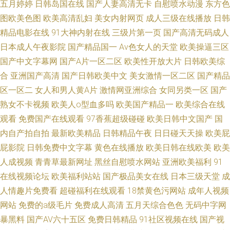
五月婷婷
日韩岛国在线
国产人妻高清无卡
自慰喷水动漫
东方色
图欧美色图
欧美高清乱妇
美女内射网页
成人三级在线播放
日韩
精品电影在线
91大神内射在线
三级片第一页
国产高清无码成人
日本成人午夜影院
国产精品国一
Av色女人的天堂
欧美操逼三区
国产中文字幕网
国产A片一区二区
欧美性开放大片
日韩欧美综
合
亚洲国产高清
国产日韩欧美中文
美女激情一区二区
国产精品
区一区二
女人和男人黄A片
激情网亚洲综合
女同另类一区
国产
熟女不卡视频
欧美人o型血多吗
欧美国产精品一
欧美综合在线
观看
免费国产在线观看
97香蕉超级碰碰
欧美日韩中文国产
国
内自产拍自拍
最新欧美精品
日韩精品午夜
日日碰天天操
欧美屁
屁影院
日韩免费中文字幕
黄色在线播放
欧美日韩在线欧美
欧美
人成视频
青青草最新网址
黑丝自慰喷水网站
亚洲欧美福利
91
在线视频论坛
欧美福利站站
国产极品美女在线
日本三级天堂
成
人情趣片免费看
超碰福利在线观看
18禁黄色污网站
成年人视频
网站
免费的a级毛片
免费成人高清
五月天综合色色
无码中字网
暴黑料
国产AV六十五区
免费日韩精品
91社区视频在线
国产视