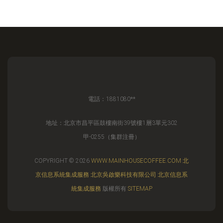
電話：1881080**
地址：北京市昌平區鼓樓南街39號樓1層3單元302
甲-0255（集群注冊）
COPYRIGHT © 2026
WWW.MAINHOUSECOFFEE.COM
北
京信息系統集成服務
北京吳啟樂科技有限公司
北京信息系
統集成服務
版權所有
SITEMAP