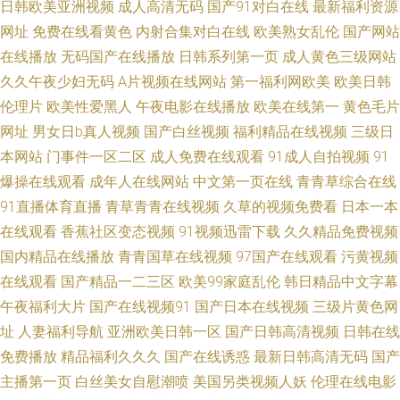
级 亚洲红潮婷婷 91午夜伦理电影 AAA成人片 A片三级网站 精品少奶AV 91
日韩欧美亚洲视频
成人高清无码
国产91对白在线
最新福利资源
网址
免费在线看黄色
内射合集对白在线
欧美熟女乱伦
国产网站
狼友视频 超碰97色色 久草狼人综合干 韩国无码黄色片 在线97日韩 91视频
在线播放
无码国产在线播放
日韩系列第一页
成人黄色三级网站
久久午夜少妇无码
A片视频在线网站
第一福利网欧美
欧美日韩
九色蝌蚪蝌蚪 超碰九七资源总站 老湿机视频免费体验区 探花亚洲无码 最新
伦理片
欧美性爱黑人
午夜电影在线播放
欧美在线第一
黄色毛片
网址
男女日b真人视频
国产白丝视频
福利精品在线视频
三级日
av每日更新网站 97国产高清 久久综合激的五月 婷婷五月资源网 91制片厂合
本网站
门事件一区二区
成人免费在线观看
91成人自拍视频
91
爆操在线观看
成年人在线网站
中文第一页在线
青青草综合在线
集 国产激情肏屄视频播放 亚洲天堂久久同性 99草碰视频 韩国高清无码视频
91直播体育直播
青草青青在线视频
久草的视频免费看
日本一本
人妻偷拍吃瓜 亚洲tv欧美 97国产视频在线 豆花精品第一页 欧美精品小视频
在线观看
香蕉社区变态视频
91视频迅雷下载
久久精品免费视频
国内精品在线播放
青青国草在线视频
97国产在线观看
污黄视频
亚州黄色专区 国产精品海角在线 欧美一级性交A片 夜先锋AV资源 AV午夜激
在线观看
国产精品一二三区
欧美99家庭乱伦
韩日精品中文字幕
午夜福利大片
国产在线视频91
国产日本在线视频
三级片黄色网
情电影 欧美一二一五区 91视频国产国产真实 国产欧美精品有码护士 青青草
址
人妻福利导航
亚洲欧美日韩一区
国产日韩高清视频
日韩在线
免费播放
精品福利久久久
国产在线诱惑
最新日韩高清无码
国产
无码成人AV片 欧美日日夜夜做爱 97色轮电影图片
主播第一页
白丝美女自慰潮喷
美国另类视频人妖
伦理在线电影