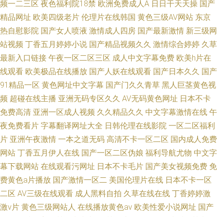
频一二三区
夜色福利院18禁
欧洲免费成人A
日日干天天操
国产
精品网址
欧美四级老片
伦理片在线韩国
黄色三级AV网站
东京
热自慰影院
国产女人喷液
激情成人四房
国产最新激情
新三级网
站视频
丁香五月婷婷小说
国产精品视频久久
激情综合婷婷
久草
最新入口链接
午夜一区二区三区
成人中文字幕免费
欧美h片在
线观看
欧美极品在线播放
国产人妖在线观看
国产日本久久
国产
91精品一区
黄色网址中文字幕
国产门久久青草
黑人巨茎黄色视
频
超碰在线主播
亚洲无码专区久久
AV无码黄色网址
日本不卡
免费高清
亚洲一区成人视频
久久精品久久
中文字幕激情在线
午
夜免费看片
字幕翻译网址大全
日韩伦理在线影院
一区二区福利
片
亚洲午夜激情
一本之道无码
高清不卡一区二区
国内成人免费
网站
丁香五月伊人在线
国产一区二区伪娘
福利导航尤物
中文字
幕下载网站
在线观看污网址
日本不卡毛片
国产美女视频免费
免
费黄色a片播放
国产激情一区二
美国伦理片在线
日本不卡一区
二区
AV三级在线观看
成人黑料自拍
久草在线在线
丁香婷婷激
激v片
黄色三级网站人
在线播放黄色av
欧美性爱小说网址
国产