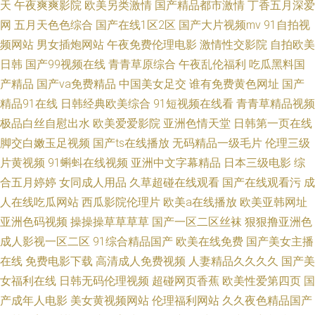
天
午夜爽爽影院
欧美另类激情
国产精品都市激情
丁香五月深爱
网
五月天色色综合
国产在线1区2区
国产大片视频mv
91自拍视
区 伪娘福利在线观看视频 伊人精品大香蕉 91小青蛙视频 韩国先锋影音啪资
频网站
男女插炮网站
午夜免费伦理电影
激情性交影院
自拍欧美
日韩
国产99视频在线
青青草原综合
午夜乱伦福利
吃瓜黑料国
源 丝袜诱惑后入 91公司制作传媒 97操逼网看 av综合导航 黄色三级欧洲 日
产精品
国产va免费精品
中国美女足交
谁有免费黄色网址
国产
精品91在线
日韩经典欧美综合
91短视频在线看
青青草精品视频
韩AV亚洲龙HD 丝袜性爱影院 丝袜内射高跟 97超视频免费观看 国产91精品
极品白丝自慰出水
欧美爱爱影院
亚洲色情天堂
日韩第一页在线
在线观看 狼色尤物苹果TV影院 亚州成人另类 91ncom入口在线 AV网址播放
脚交白嫩玉足视频
国产ts在线播放
无码精品一级毛片
伦理三级
片黄视频
91蝌蚪在线视频
亚洲中文字幕精品
日本三级电影
综
免费观看的成人A片 一本97视频 AV全球最新网址 国产精品久久毛片A片 日
合五月婷婷
女同成人用品
久草超碰在线观看
国产在线观看污
成
人在线吃瓜网站
西瓜影院伦理片
欧美a在线播放
欧美亚韩网址
韩一区在线看 影院在线a片 97人妻碰观看 豆花av综合网 老湿影院免费试看
亚洲色码视频
操操操草草草草
国产一区二区丝袜
狠狠撸亚洲色
成人影视一区二区
91综合精品国产
欧美在线免费
国产美女主播
日韩理论在线视频 91偷拍人妻 久久东京热网站 天天综合天天爽天天 91大神
在线
免费电影下载
高清成人免费视频
人妻精品久久久久
国产美
女福利在线
日韩无码伦理视频
超碰网页香蕉
欧美性爱第四页
国
黑丝偷拍 波多野吉衣丝袜 97一级在线免费视频 97精品国产电影 欧美日韩A
产成年人电影
美女黄视频网站
伦理福利网站
久久夜色精品国产